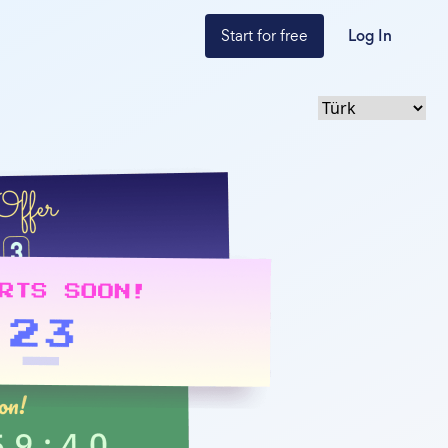
Start for free
Log In