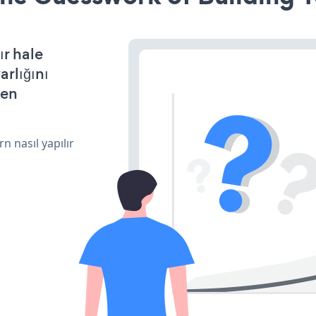
r hale
arlığını
den
n nasıl yapılır