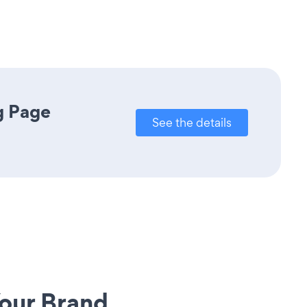
g Page
See the details
our Brand