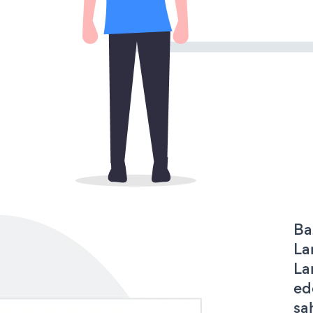
Ba
La
La
ed
sa