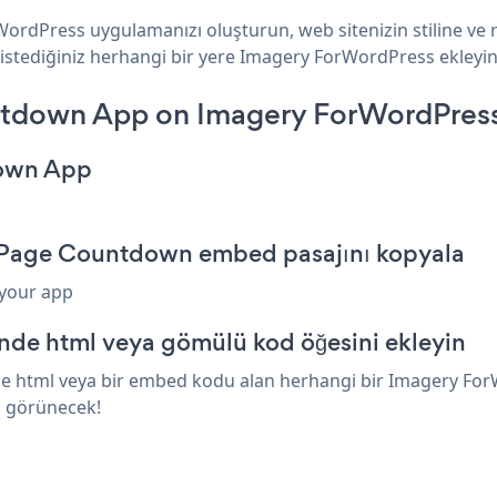
ordPress uygulamanızı oluşturun, web sitenizin stiline v
 istediğiniz herhangi bir yere Imagery ForWordPress ekleyin 
tdown App on Imagery ForWordPres
down App
 Page Countdown embed pasajını kopyala
 your app
nde html veya gömülü kod öğesini ekleyin
 html veya bir embed kodu alan herhangi bir Imagery ForWo
n görünecek!