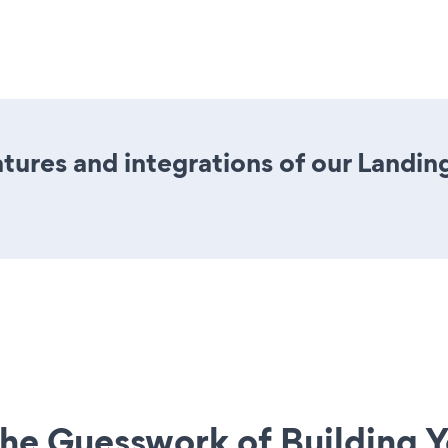
ures and integrations of our Landin
he Guesswork of Building Y