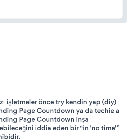
zı işletmeler önce try kendin yap (diy)
nding Page Countdown ya da techie a
nding Page Countdown inşa
ebileceğini iddia eden bir “in 'no time'”
hibidir.