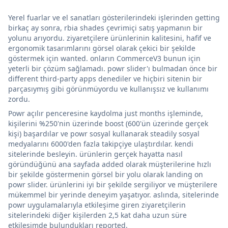
Yerel fuarlar ve el sanatları gösterilerindeki işlerinden getting
birkaç ay sonra, rbia shades çevrimiçi satış yapmanın bir
yolunu arıyordu. ziyaretçilere ürünlerinin kalitesini, hafif ve
ergonomik tasarımlarını görsel olarak çekici bir şekilde
göstermek için wanted. onların CommerceV3 bunun için
yeterli bir çözüm sağlamadı. powr slider'ı bulmadan önce bir
different third-party apps denediler ve hiçbiri sitenin bir
parçasıymış gibi görünmüyordu ve kullanışsız ve kullanımı
zordu.
Powr açılır penceresine kaydolma just months işleminde,
kişilerini %250'nin üzerinde boost (600'ün üzerinde gerçek
kişi) başardılar ve powr sosyal kullanarak steadily sosyal
medyalarını 6000'den fazla takipçiye ulaştırdılar. kendi
sitelerinde besleyin. ürünlerin gerçek hayatta nasıl
göründüğünü ana sayfada added olarak müşterilerine hızlı
bir şekilde göstermenin görsel bir yolu olarak landing on
powr slider. ürünlerini iyi bir şekilde sergiliyor ve müşterilere
mükemmel bir yerinde deneyim yaşatıyor. aslında, sitelerinde
powr uygulamalarıyla etkileşime giren ziyaretçilerin
sitelerindeki diğer kişilerden 2,5 kat daha uzun süre
etkileşimde bulundukları reported.