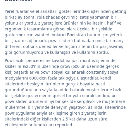
Yerel fuarlar ve el sanatları gösterilerindeki işlerinden getting
birkaç ay sonra, rbia shades çevrimiçi satış yapmanın bir
yolunu arıyordu. ziyaretçilere ürünlerinin kalitesini, hafif ve
ergonomik tasarımlarını görsel olarak çekici bir şekilde
göstermek için wanted. onların Bootstrap bunun için yeterli
bir çözüm sağlamadı. powr slider'ı bulmadan önce bir many
different options denediler ve hiçbiri sitenin bir parçasıymış
gibi görünmüyordu ve kullanışsız ve kullanımı zordu.
Powr açılır penceresine kaydolma just months işleminde,
kişilerini %250'nin üzerinde grow (600'ün üzerinde gerçek
kişi) başardılar ve powr sosyal kullanarak constantly sosyal
medyalarını 6000'den fazla takipçiye ulaştırdılar. kendi
sitelerinde besleyin. ürünlerin gerçek hayatta nasıl
göründüğünü ana sayfada added olarak müşterilerine hızlı
bir şekilde göstermenin görsel bir yolu olarak landing on
powr slider. ürünlerini iyi bir şekilde sergiliyor ve müşterilere
mükemmel bir yerinde deneyim yaşatıyor. aslında, sitelerinde
powr uygulamalarıyla etkileşime giren ziyaretçilerin
sitelerindeki diğer kişilerden 2,5 kat daha uzun süre
etkileşimde bulundukları reported.