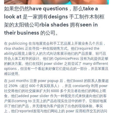
如果您仍然have questions，那么take a
look at 是一家拥有designs 手工制作木制框
架的太阳镜公司rbia shades 拥有seen in
their business 的公司。
在 publicizing 在当地展览会和手工艺品展上开展业务几个月后，
rbia shades 正在寻找一种在线销售方式。他们required the
ability以视觉上吸引人的方式向访客展示他们的产品质量、轻巧且
符合人体工程学的设计。他们的 OptimizePress 没有为此提供足够
的解决方案。他们在找到 powr slider 之前尝试了 many different
options，但没有一个看起来好像它们是站点的一部分，并且笨重且
难以使用。
在 just months 注册 powr popup 后，他们boost 的联系人数量超
过 250%（超过 600 个真实联系人），并且 constantly 利用 powr
社交将他们的社交媒体扩大到 6000 多个关注者在他们的网站上喂
食。他们added powr slider 作为一种视觉方式来快速向他们的客
户展示coming to 主页上的产品在现实生活中的样子。它很好地展
示了他们的产品，并无缝地为客户提供了出色的现场体验。事实
上，他们reported发现与他们网站上的 powr 应用程序交互的访问