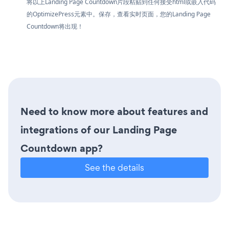
将以上Landing Page Countdown片段粘贴到任何接受html或嵌入代码
的OptimizePress元素中。保存，查看实时页面，您的Landing Page
Countdown将出现！
Need to know more about features and
integrations of our Landing Page
Countdown app?
See the details