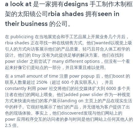
a look at 是一家拥有designs 手工制作木制框
架的太阳镜公司rbia shades 拥有seen in
their business 的公司。
在 publicizing 在当地展览会和手工艺品展上开展业务几个月后，
rbia shades 正在寻找一种在线销售方式。他们wanted以视觉上吸
引人的方式向访客展示他们的产品质量、轻巧且符合人体工程学的
设计。他们的 Etsy 没有为此提供足够的解决方案。他们在找到
powr slider 之前尝试了 many different options，但没有一个看
起来好像它们是站点的一部分，并且笨重且难以使用。
在 a small amount of time 注册 powr popup 后，他们boost 的
联系人数量超过 250%（超过 600 个真实联系人），并且
constantly 利用 powr 社交将他们的社交媒体扩大到 6000 多个关
注者在他们的网站上喂食。他们added powr slider 作为一种视觉
方式来快速向他们的客户展示landing on 主页上的产品在现实生活
中的样子。它很好地展示了他们的产品，并无缝地为客户提供了出
色的现场体验。事实上，他们discovered发现与他们网站上的
powr 应用程序交互的访问者的参与时间是他们网站上任何其他人的
2.5 倍。