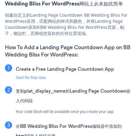
Wedding Bliss For WordPress网站上从未如此简单
创建自定义的Landing Page Countdown BB Wedding Bliss For
WordPress应用，匹配网站的样式和颜色，并将Landing Page
Countdown添加到BB Wedding Bliss For WordPress页面，帖
子，侧边栏，页脚或您喜欢的任何位置现场。
How To Add a Landing Page Countdown App on BB
Wedding Bliss For WordPress:
Create a Free Landing Page Countdown App
Start for free now
复制plat_display_name的Landing Page Countdown嵌
入代码段
Your code block will be available once you create your app
在BB Wedding Bliss For WordPress编辑器中添加到
html或嵌入代码元素