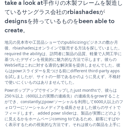
take a look at手作りの木製フレームを製造し
ているサングラス会社のrbiashadesが
designsを持っているものをbeen able to
create。
地元の見本市や工芸品ショーでのpublicizingビジネスの数か月
後、rbiashadesはオンラインで販売する方法を探していました。
required the abilityは、訪問者に製品の品質、軽量で人間工学に
基づいたデザインを視覚的に魅力的な方法で示します。彼らの
WebSelfはこれに対する適切な解決策を提供しませんでした。彼
らはpowrスライダーを見つける前にdifferent third-party apps
を試しましたが、サイトの一部であるかのように見えず、不格好
で使いにくいものはありませんでした。
Powrポップアップでサインアップしたjust monthsで、彼らは
250％以上（600以上の実際の連絡先）の連絡先をgrowすること
ができ、constantlyはpowrソーシャルを利用して6000人以上のフ
ォロワーにソーシャルメディアを成長させました彼らのサイトで
フィードします。 added powr sliderは、製品が実際にどのよう
に見えるかをホームページcoming toであるため、顧客にすばや
く表示するための視覚的な方法です。それは彼らの製品を上手に