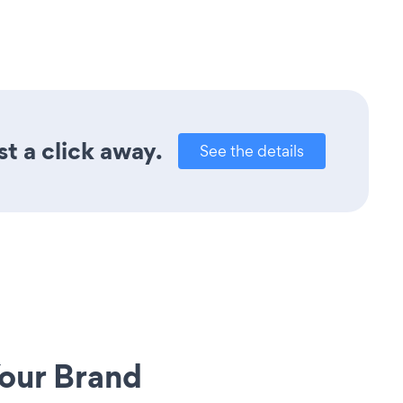
t a click away.
See the details
our Brand