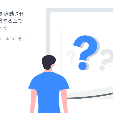
サイトを稼働させ
築する上で
とう！
te、turn、そし