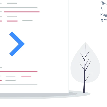
他の
リ、
Pa
ま