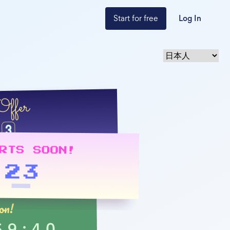
Start for free
Log In