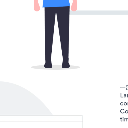
一
La
co
C
t