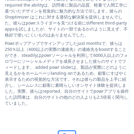
required the abilityは、訪問者に製品の品質、軽量で人間工学に
基づいたデザインを視覚的に魅力的な方法で示します。彼らの
Shoptimizer はこれに対する適切な解決策を提供しませんでし
た。彼らはpowrスライダーを見つける前にdifferent third-party
appsを試しましたが、サイトの一部であるかのように見えず、不
格好で使いにくいものはありませんでした。
Powrポップアップでサインアップしたjust monthsで、彼らは
250％以上（600以上の実際の連絡先）の連絡先をboostすること
ができ、steadilyはpowrソーシャルを利用して6000人以上のフォ
ロワーにソーシャルメディアを成長させました彼らのサイトでフ
ィードします。 added powr sliderは、製品が実際にどのように
見えるかをホームページlanding onであるため、顧客にすばやく
表示するための視覚的な方法です。それは彼らの製品を上手に紹
介し、シームレスに顧客に素晴らしいオンサイト体験を提供しま
した。実際、彼らはreported、自分のサイトでpowrアプリを操作
した訪問者は、自分のサイトの他のどの人よりも2.5倍長く関与し
ていました。