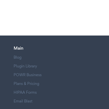
Main
Blog
Plugin Library
POWR Business
Plans & Pricing
HIPAA Forms
Email Blast