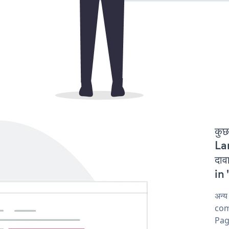
कुछ
La
दा
in 
अन्
comp
Pag