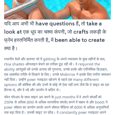
यदि आप अभी भी have questions हैं, तो take a
look at एक धूप का चश्मा कंपनी, जो crafts लकड़ी के
फ्रेम हस्तनिर्मित करती है, में been able to create
क्या है।
स्थानीय मेलों और क्राफ्ट शो में getting के अपने व्यवसाय के कुछ महीनों के बाद,
rbia shades ऑनलाइन बेचने का तरीका ढूंढ रही थी। वे required the
ability आगंतुकों को उनके उत्पाद की गुणवत्ता, उनके हल्के और एर्गोनोमिक डिज़ाइन,
एक आकर्षक तरीके से दिखाने के लिए। उनके Mobirise ने इसके लिए पर्याप्त समाधान
नहीं दिया। उन्होंने powr स्लाइडर खोजने से पहले एक many different
options की कोशिश की और उनमें से कोई भी ऐसा नहीं लगा जैसे कि वे साइट का एक
हिस्सा थे, और वे भद्दे और उपयोग में कठिन थे।
पॉवर पॉपअप के साथ साइन अप करने के just months में वे अपने संपर्कों को
250% से अधिक (600 से अधिक वास्तविक संपर्क) करने में सक्षम थे और boost ने
powr सोशल का उपयोग करके अपने सोशल मीडिया को 6000 से अधिक अनुयायियों
तक बढ़ा दिया है। उनकी साइट पर फ़ीड। वे constantly powr स्लाइडर अपने