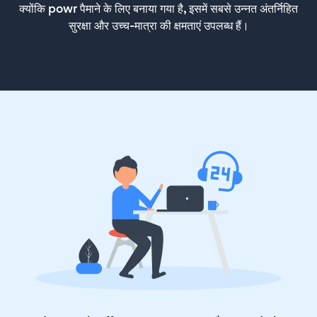
क्योंकि powr पैमाने के लिए बनाया गया है, इसमें सबसे उन्नत अंतर्निहित
सुरक्षा और उच्च-मात्रा की क्षमताएं उपलब्ध हैं।