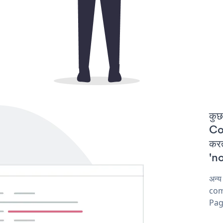
कुछ
Co
कर
'no
अन्
comp
Pag