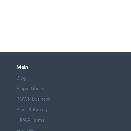
Main
Blog
Plugin Library
POWR Business
Plans & Pricing
HIPAA Forms
Email Blast