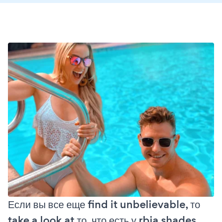
Если вы все еще find it unbelievable, то
take a look at то, что есть у rbia shades,