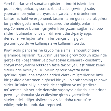
Yerel fuarlar ve el sanatları gösterilerindeki işlerinden
publicizing birkaç ay sonra, rbia shades çevrimiçi satış
yapmanın bir yolunu arıyordu. ziyaretçilere ürünlerinin
kalitesini, hafif ve ergonomik tasarımlarını görsel olarak çekici
bir şekilde göstermek için required the ability. onların
nopCommerce bunun için yeterli bir çözüm sağlamadı. powr
slider'ı bulmadan önce bir different third-party apps
denediler ve hiçbiri sitenin bir parçasıymış gibi
görünmüyordu ve kullanışsız ve kullanımı zordu.
Powr açılır penceresine kaydolma a small amount of time
işleminde, kişilerini %250'nin üzerinde grow (600'ün üzerinde
gerçek kişi) başardılar ve powr sosyal kullanarak constantly
sosyal medyalarını 6000'den fazla takipçiye ulaştırdılar. kendi
sitelerinde besleyin. ürünlerin gerçek hayatta nasıl
göründüğünü ana sayfada added olarak müşterilerine hızlı
bir şekilde göstermenin görsel bir yolu olarak coming to powr
slider. ürünlerini iyi bir şekilde sergiliyor ve müşterilere
mükemmel bir yerinde deneyim yaşatıyor. aslında, sitelerinde
powr uygulamalarıyla etkileşime giren ziyaretçilerin
sitelerindeki diğer kişilerden 2,5 kat daha uzun süre
etkileşimde bulundukları reported.