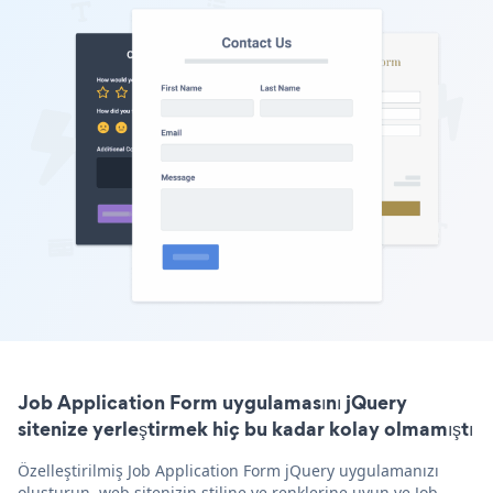
Job Application Form uygulamasını jQuery
sitenize yerleştirmek hiç bu kadar kolay olmamıştı
Özelleştirilmiş Job Application Form jQuery uygulamanızı
oluşturun, web sitenizin stiline ve renklerine uyun ve Job