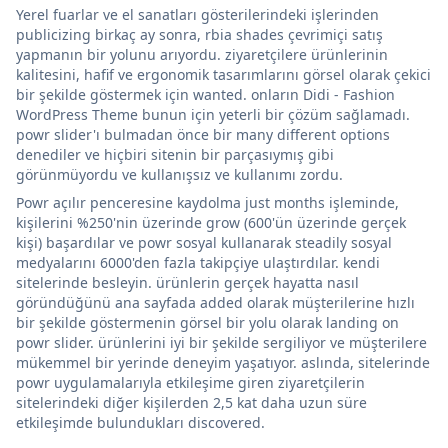
Yerel fuarlar ve el sanatları gösterilerindeki işlerinden
publicizing birkaç ay sonra, rbia shades çevrimiçi satış
yapmanın bir yolunu arıyordu. ziyaretçilere ürünlerinin
kalitesini, hafif ve ergonomik tasarımlarını görsel olarak çekici
bir şekilde göstermek için wanted. onların Didi - Fashion
WordPress Theme bunun için yeterli bir çözüm sağlamadı.
powr slider'ı bulmadan önce bir many different options
denediler ve hiçbiri sitenin bir parçasıymış gibi
görünmüyordu ve kullanışsız ve kullanımı zordu.
Powr açılır penceresine kaydolma just months işleminde,
kişilerini %250'nin üzerinde grow (600'ün üzerinde gerçek
kişi) başardılar ve powr sosyal kullanarak steadily sosyal
medyalarını 6000'den fazla takipçiye ulaştırdılar. kendi
sitelerinde besleyin. ürünlerin gerçek hayatta nasıl
göründüğünü ana sayfada added olarak müşterilerine hızlı
bir şekilde göstermenin görsel bir yolu olarak landing on
powr slider. ürünlerini iyi bir şekilde sergiliyor ve müşterilere
mükemmel bir yerinde deneyim yaşatıyor. aslında, sitelerinde
powr uygulamalarıyla etkileşime giren ziyaretçilerin
sitelerindeki diğer kişilerden 2,5 kat daha uzun süre
etkileşimde bulundukları discovered.