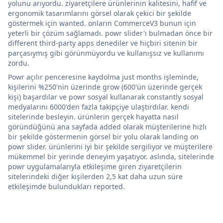
yolunu arıyordu. ziyaretçilere ürünlerinin kalitesini, hafif ve
ergonomik tasarımlarını görsel olarak çekici bir şekilde
göstermek için wanted. onların CommerceV3 bunun için
yeterli bir çözüm sağlamadı. powr slider'ı bulmadan önce bir
different third-party apps denediler ve hiçbiri sitenin bir
parçasıymış gibi görünmüyordu ve kullanışsız ve kullanımı
zordu.
Powr açılır penceresine kaydolma just months işleminde,
kişilerini %250'nin üzerinde grow (600'ün üzerinde gerçek
kişi) başardılar ve powr sosyal kullanarak constantly sosyal
medyalarını 6000'den fazla takipçiye ulaştırdılar. kendi
sitelerinde besleyin. ürünlerin gerçek hayatta nasıl
göründüğünü ana sayfada added olarak müşterilerine hızlı
bir şekilde göstermenin görsel bir yolu olarak landing on
powr slider. ürünlerini iyi bir şekilde sergiliyor ve müşterilere
mükemmel bir yerinde deneyim yaşatıyor. aslında, sitelerinde
powr uygulamalarıyla etkileşime giren ziyaretçilerin
sitelerindeki diğer kişilerden 2,5 kat daha uzun süre
etkileşimde bulundukları reported.