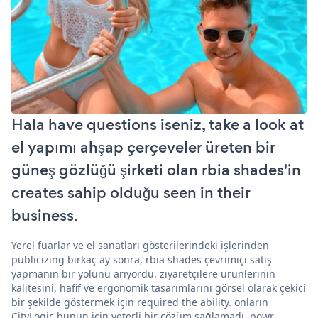
Hala have questions iseniz, take a look at
el yapımı ahşap çerçeveler üreten bir
güneş gözlüğü şirketi olan rbia shades'in
creates sahip olduğu seen in their
business.
Yerel fuarlar ve el sanatları gösterilerindeki işlerinden
publicizing birkaç ay sonra, rbia shades çevrimiçi satış
yapmanın bir yolunu arıyordu. ziyaretçilere ürünlerinin
kalitesini, hafif ve ergonomik tasarımlarını görsel olarak çekici
bir şekilde göstermek için required the ability. onların
CityLogic bunun için yeterli bir çözüm sağlamadı. powr