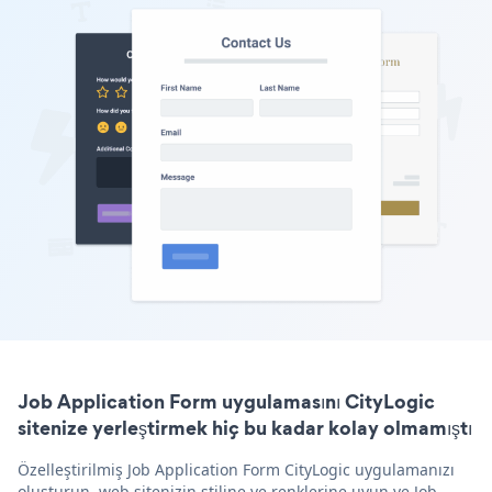
Job Application Form uygulamasını CityLogic
sitenize yerleştirmek hiç bu kadar kolay olmamıştı
Özelleştirilmiş Job Application Form CityLogic uygulamanızı
oluşturun, web sitenizin stiline ve renklerine uyun ve Job