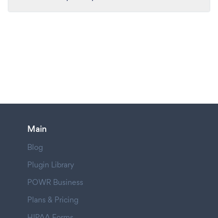
Main
Blog
Plugin Library
POWR Business
Plans & Pricing
HIPAA Forms