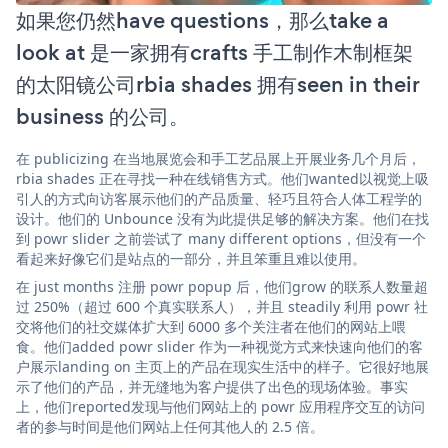
如果您仍然have questions，那么take a
look at 是一家拥有crafts 手工制作木制框架
的太阳镜公司rbia shades 拥有seen in their
business 的公司。
在 publicizing 在当地展览会和手工艺品展上开展业务几个月后，
rbia shades 正在寻找一种在线销售方式。他们wanted以视觉上吸
引人的方式向访客展示他们的产品质量、轻巧且符合人体工程学的
设计。他们的 Unbounce 没有为此提供足够的解决方案。他们在找
到 powr slider 之前尝试了 many different options，但没有一个
看起来好像它们是站点的一部分，并且笨重且难以使用。
在 just months 注册 powr popup 后，他们grow 的联系人数量超
过 250%（超过 600 个真实联系人），并且 steadily 利用 powr 社
交将他们的社交媒体扩大到 6000 多个关注者在他们的网站上喂
食。他们added powr slider 作为一种视觉方式来快速向他们的客
户展示landing on 主页上的产品在现实生活中的样子。它很好地展
示了他们的产品，并无缝地为客户提供了出色的现场体验。事实
上，他们reported发现与他们网站上的 powr 应用程序交互的访问
者的参与时间是他们网站上任何其他人的 2.5 倍。