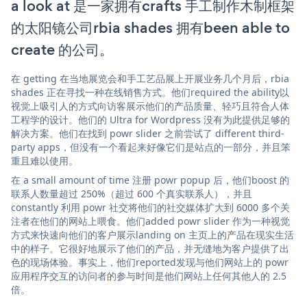
a look at 是一家拥有crafts 手工制作木制框架
的太阳镜公司rbia shades 拥有been able to
create 的公司。
在 getting 在当地展览会和手工艺品展上开展业务几个月后，rbia
shades 正在寻找一种在线销售方式。他们required the ability以
视觉上吸引人的方式向访客展示他们的产品质量、轻巧且符合人体
工程学的设计。他们的 Ultra for Wordpress 没有为此提供足够的
解决方案。他们在找到 powr slider 之前尝试了 different third-
party apps，但没有一个看起来好像它们是站点的一部分，并且笨
重且难以使用。
在 a small amount of time 注册 powr popup 后，他们boost 的
联系人数量超过 250%（超过 600 个真实联系人），并且
constantly 利用 powr 社交将他们的社交媒体扩大到 6000 多个关
注者在他们的网站上喂食。他们added powr slider 作为一种视觉
方式来快速向他们的客户展示landing on 主页上的产品在现实生活
中的样子。它很好地展示了他们的产品，并无缝地为客户提供了出
色的现场体验。事实上，他们reported发现与他们网站上的 powr
应用程序交互的访问者的参与时间是他们网站上任何其他人的 2.5
倍。