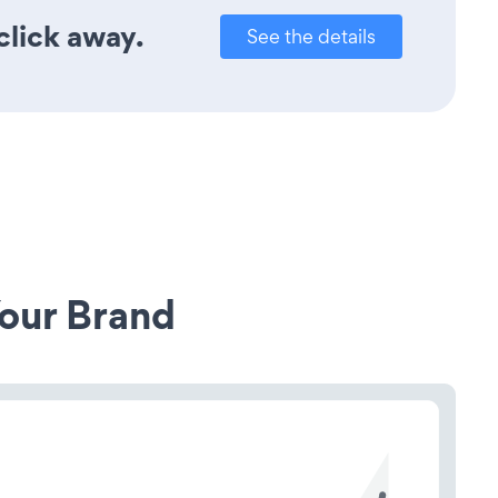
click away.
See the details
our Brand