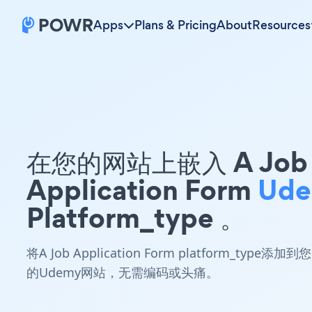
Apps
Plans & Pricing
About
Resources
在您的网站上嵌入 A Job
Application Form
Ud
Platform_type 。
将A Job Application Form platform_type添加到您
的Udemy网站，无需编码或头痛。