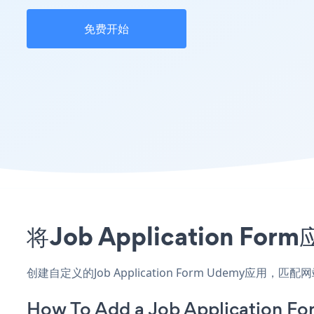
免费开始
将Job Application
创建自定义的Job Application Form Udemy应
How To Add a Job Application F