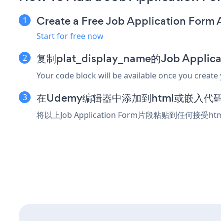
Create a Free Job Application Form
Start for free now
复制plat_display_name的Job Appli
Your code block will be available once you create
在Udemy编辑器中添加到html或嵌入代
将以上Job Application Form片段粘贴到任何接受