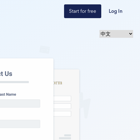
Start for free
Log In