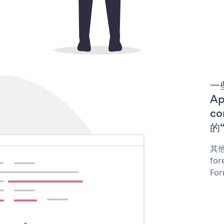
一些
A
co
的“
其他
for
For