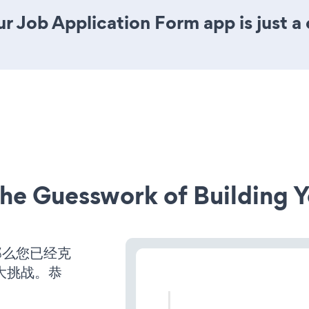
r Job Application Form app is just a 
he Guesswork of Building Y
那么您已经克
大挑战。恭