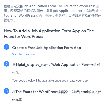
创建自定义的Job Application Form The Fours for WordPress应
用，匹配网站的样式和颜色，并将Job Application Form添加到The
Fours for WordPress页面，帖子，侧边栏，页脚或您喜欢的任何位
置现场。
How To Add a Job Application Form App on The
Fours for WordPress:
Create a Free Job Application Form App
Start for free now
复制plat_display_name的Job Application Form嵌入代
码段
Your code block will be available once you create your app
在The Fours for WordPress编辑器中添加到html或嵌入代
码元素