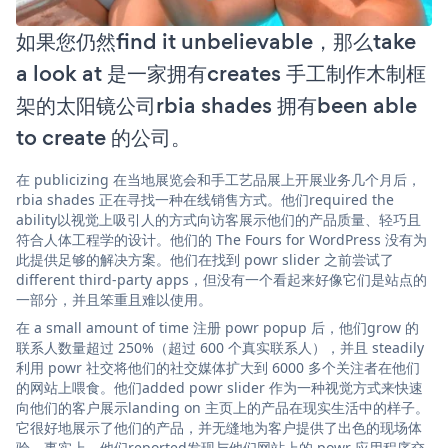
如果您仍然find it unbelievable，那么take
a look at 是一家拥有creates 手工制作木制框
架的太阳镜公司rbia shades 拥有been able
to create 的公司。
在 publicizing 在当地展览会和手工艺品展上开展业务几个月后，
rbia shades 正在寻找一种在线销售方式。他们required the
ability以视觉上吸引人的方式向访客展示他们的产品质量、轻巧且
符合人体工程学的设计。他们的 The Fours for WordPress 没有为
此提供足够的解决方案。他们在找到 powr slider 之前尝试了
different third-party apps，但没有一个看起来好像它们是站点的
一部分，并且笨重且难以使用。
在 a small amount of time 注册 powr popup 后，他们grow 的
联系人数量超过 250%（超过 600 个真实联系人），并且 steadily
利用 powr 社交将他们的社交媒体扩大到 6000 多个关注者在他们
的网站上喂食。他们added powr slider 作为一种视觉方式来快速
向他们的客户展示landing on 主页上的产品在现实生活中的样子。
它很好地展示了他们的产品，并无缝地为客户提供了出色的现场体
验。事实上，他们reported发现与他们网站上的 powr 应用程序交