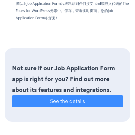
将以上Job Application Form片段粘贴到任何接受html或嵌入代码的The
Fours for WordPress元素中。保存，查看实时页面，您的Job
Application Form将出现！
Not sure if our Job Application Form
app is right for you? Find out more
about its features and integrations.
See the details