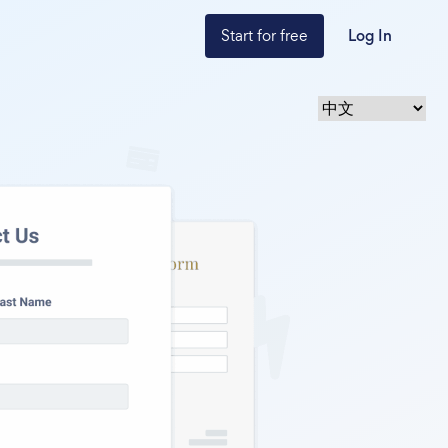
Start for free
Log In