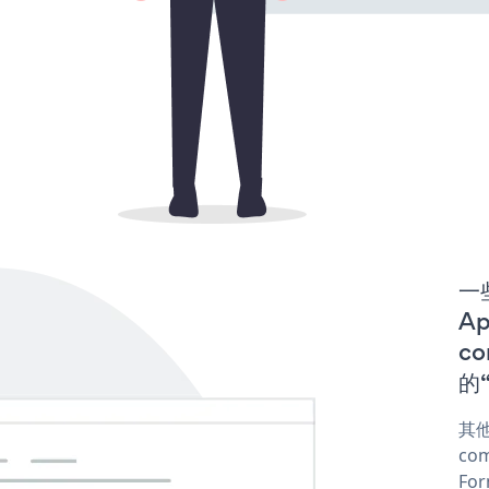
一
A
co
的“
其他
com
For