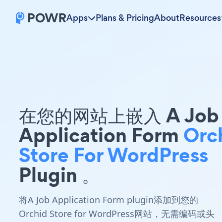
Apps
Plans & Pricing
About
Resources
在您的网站上嵌入 A Job
Application Form
Orc
Store For WordPress
Plugin 。
将A Job Application Form plugin添加到您的
Orchid Store for WordPress网站，无需编码或头