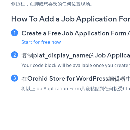
侧边栏，页脚或您喜欢的任何位置现场。
How To Add a Job Application Fo
Create a Free Job Application Form
Start for free now
复制plat_display_name的Job Appli
Your code block will be available once you create
在Orchid Store for WordPres
将以上Job Application Form片段粘贴到任何接受ht