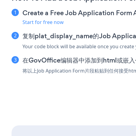
Create a Free Job Application Form
Start for free now
复制plat_display_name的Job Appli
Your code block will be available once you create
在GovOffice编辑器中添加到html或嵌
将以上Job Application Form片段粘贴到任何接受