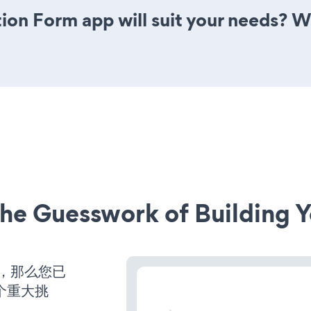
ion Form app will suit your needs? W
he Guesswork of Building Y
营，那么您已
个重大挑