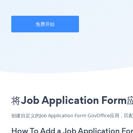
免费开始
将Job Application 
创建自定义的Job Application Form GovOffic
How To Add a Job Application Fo