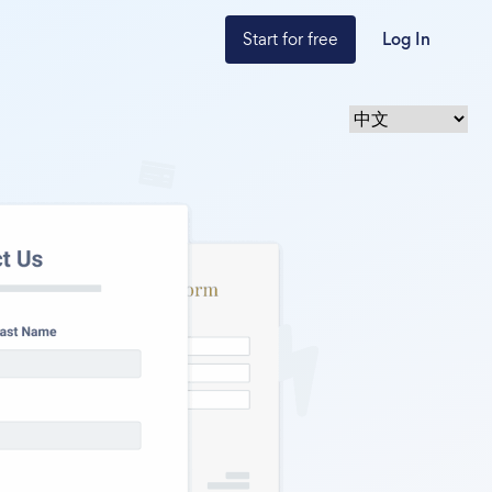
Start for free
Log In