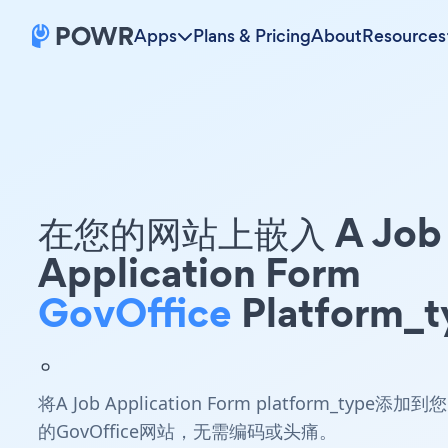
Apps
Plans & Pricing
About
Resources
在您的网站上嵌入 A Job
Application Form
GovOffice
Platform_t
。
将A Job Application Form platform_type添加到您
的GovOffice网站，无需编码或头痛。