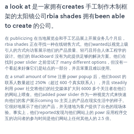
a look at 是一家拥有creates 手工制作木制框
架的太阳镜公司rbia shades 拥有been able
to create 的公司。
在 publicizing 在当地展览会和手工艺品展上开展业务几个月后，
rbia shades 正在寻找一种在线销售方式。他们wanted以视觉上吸
引人的方式向访客展示他们的产品质量、轻巧且符合人体工程学的
设计。他们的 Blackboard 没有为此提供足够的解决方案。他们在
找到 powr slider 之前尝试了 many different options，但没有一
个看起来好像它们是站点的一部分，并且笨重且难以使用。
在 a small amount of time 注册 powr popup 后，他们boost 的
联系人数量超过 250%（超过 600 个真实联系人），并且 steadily
利用 powr 社交将他们的社交媒体扩大到 6000 多个关注者在他们
的网站上喂食。他们added powr slider 作为一种视觉方式来快速
向他们的客户展示coming to 主页上的产品在现实生活中的样子。
它很好地展示了他们的产品，并无缝地为客户提供了出色的现场体
验。事实上，他们reported发现与他们网站上的 powr 应用程序交
互的访问者的参与时间是他们网站上任何其他人的 2.5 倍。