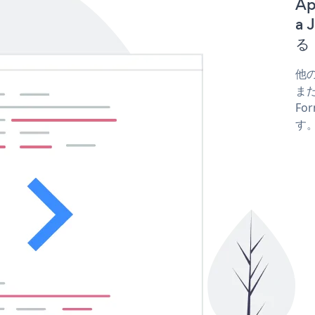
Ap
a 
る
他の
または
Fo
す