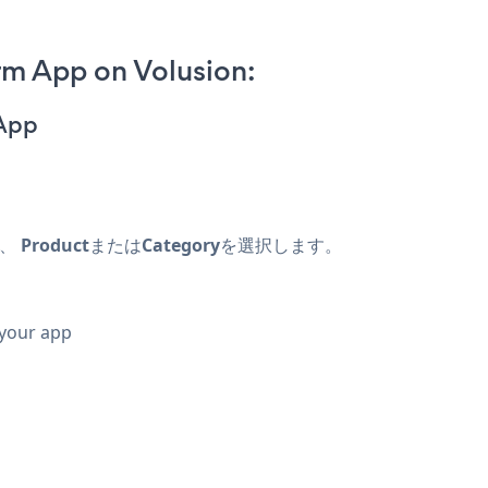
rm App on Volusion:
 App
し、
Product
または
Category
を選択します。
 your app