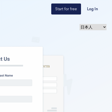
Start for free
Log In