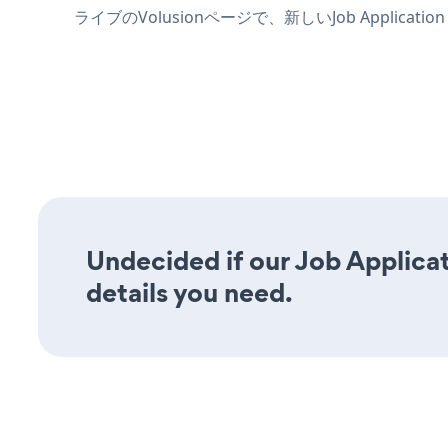
ライブのVolusionページで、新しいJob Appli
Undecided if our Job Applicat
details you need.