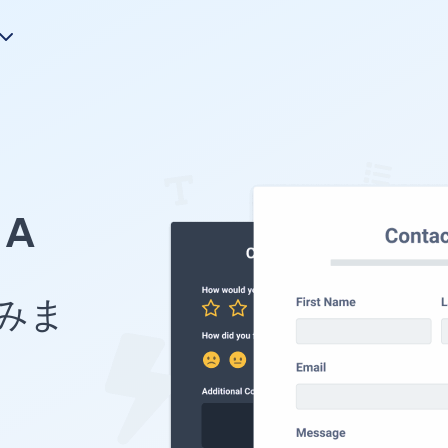
A
込みま