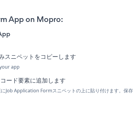
orm App on Mopro:
 App
rm埋め込みスニペットをコピーします
 your app
込みコード要素に追加します
b Application Formスニペットの上に貼り付けます。保存し