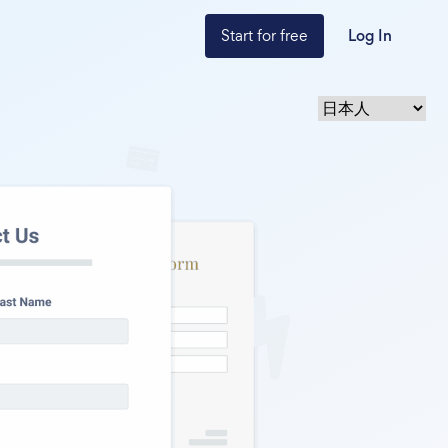
Start for free
Log In