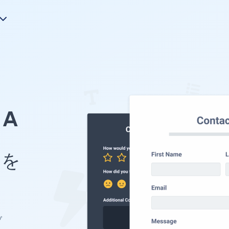
A
 を
ブ