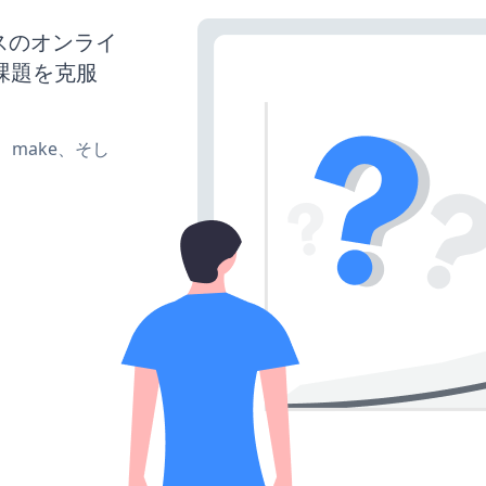
ネスのオンライ
課題を克服
te、make、そし