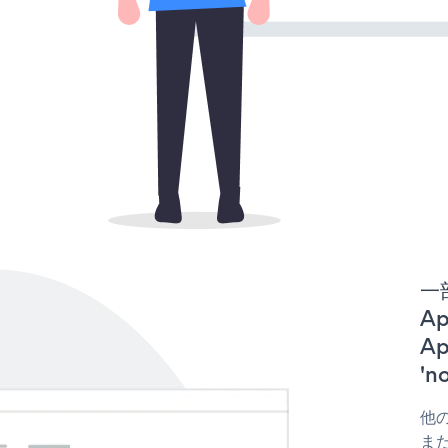
一
Ap
A
'
他の
または