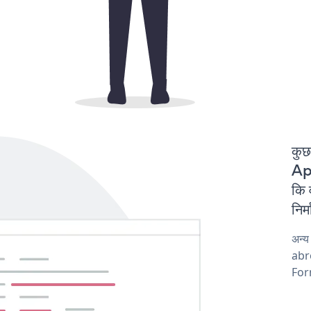
कुछ
App
कि
निर
अन्
abro
Form