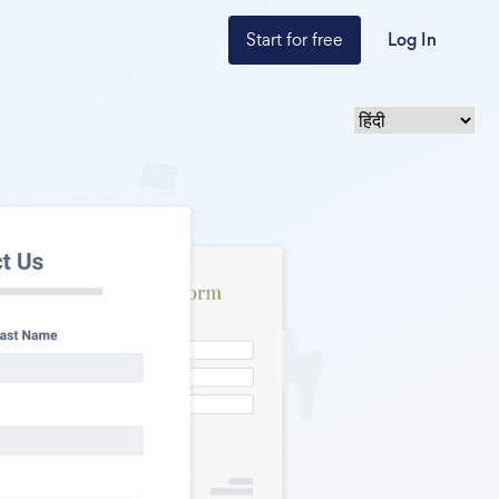
Start for free
Log In