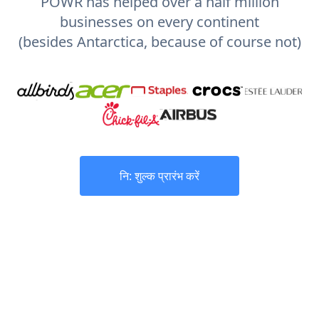
POWR has helped over a half million
businesses on every continent
(besides Antarctica, because of course not)
नि: शुल्क प्रारंभ करें