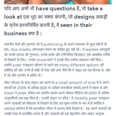
यदि आप अभी भी have questions हैं, तो take a
look at एक धूप का चश्मा कंपनी, जो designs लकड़ी
के फ्रेम हस्तनिर्मित करती है, में seen in their
business क्या है।
स्थानीय मेलों और क्राफ्ट शो में publicizing के अपने व्यवसाय के कुछ महीनों के
बाद, rbia shades ऑनलाइन बेचने का तरीका ढूंढ रही थी। वे wanted आगंतुकों
को उनके उत्पाद की गुणवत्ता, उनके हल्के और एर्गोनोमिक डिज़ाइन, एक आकर्षक तरीके
से दिखाने के लिए। उनके OceanWP ने इसके लिए पर्याप्त समाधान नहीं दिया।
उन्होंने powr स्लाइडर खोजने से पहले एक many different options की
कोशिश की और उनमें से कोई भी ऐसा नहीं लगा जैसे कि वे साइट का एक हिस्सा थे, और
वे भद्दे और उपयोग में कठिन थे।
पॉवर पॉपअप के साथ साइन अप करने के a small amount of time में वे अपने
संपर्कों को 250% से अधिक (600 से अधिक वास्तविक संपर्क) करने में सक्षम थे और
boost ने powr सोशल का उपयोग करके अपने सोशल मीडिया को 6000 से अधिक
अनुयायियों तक बढ़ा दिया है। उनकी साइट पर फ़ीड। वे steadily powr स्लाइडर
अपने ग्राहकों को शीघ्रता से दिखाने के लिए एक दृश्य तरीके के रूप में हैं क्योंकि वे
added होमपेज हैं कि वास्तविक जीवन में उत्पाद कैसे दिखते हैं। यह अपने उत्पादों को
अच्छी तरह से प्रदर्शित करता है और ग्राहकों को एक बेहतरीन ऑन-साइट अनुभव