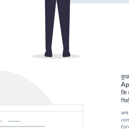
कुछ
App
कि
निर
अन्य
comp
For