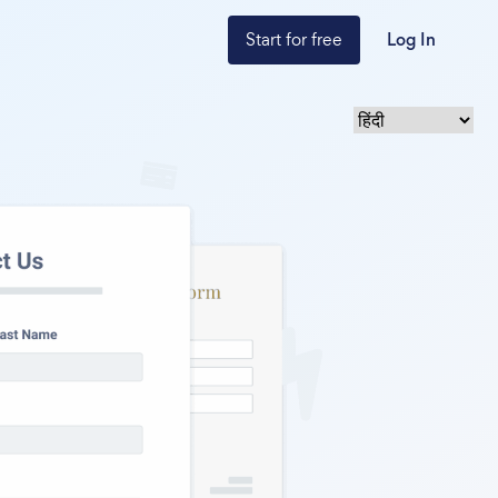
Start for free
Log In