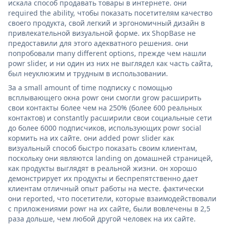
искала способ продавать товары в интернете. они
required the ability, чтобы показать посетителям качество
своего продукта, свой легкий и эргономичный дизайн в
привлекательной визуальной форме. их ShopBase не
предоставили для этого адекватного решения. они
попробовали many different options, прежде чем нашли
powr slider, и ни один из них не выглядел как часть сайта,
был неуклюжим и трудным в использовании.
За a small amount of time подписку с помощью
всплывающего окна powr они смогли grow расширить
свои контакты более чем на 250% (более 600 реальных
контактов) и constantly расширили свои социальные сети
до более 6000 подписчиков, использующих powr social
кормить на их сайте. они added powr slider как
визуальный способ быстро показать своим клиентам,
поскольку они являются landing on домашней страницей,
как продукты выглядят в реальной жизни. он хорошо
демонстрирует их продукты и беспрепятственно дает
клиентам отличный опыт работы на месте. фактически
они reported, что посетители, которые взаимодействовали
с приложениями powr на их сайте, были вовлечены в 2,5
раза дольше, чем любой другой человек на их сайте.