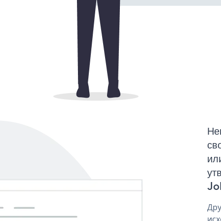
Не
св
ил
ут
Jo
Дру
исх