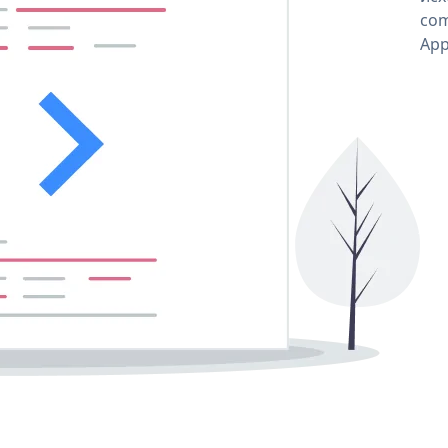
com
App