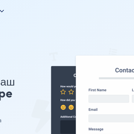
Ваш
pe
а