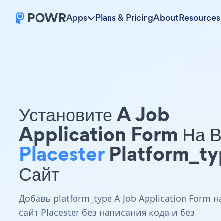
Apps
Plans & Pricing
About
Resources
Установите A Job
Application Form На 
Placester
Platform_ty
Сайт
Добавь platform_type A Job Application Form н
сайт Placester без написания кода и без