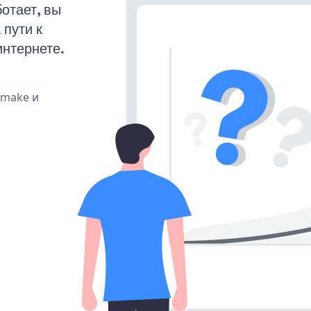
отает, вы
пути к
интернете.
, make и