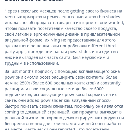
Через несколько месяцев после getting своего бизнеса на
местных ярмарках и ремесленных выставках rbia shades
искала способ продавать товары в интернете. они wanted,
чтобы показать посетителям качество своего продукта,
свой легкий и эргономичный дизайн в привлекательной
визуальной форме. их Ning не предоставили для этого
адекватного решения. они попробовали different third-
party apps, прежде чем нашли powr slider, и ни один из
них не выглядел как часть сайта, был неуклюжим и
трудным в использовании.
За just months подписку с помощью всплывающего окна
powr они смогли boost расширить свои контакты более
чем на 250% (более 600 реальных контактов) и constantly
расширили свои социальные сети до более 6000
подписчиков, использующих powr social кормить на их
сайте. они added powr slider как визуальный способ
быстро показать своим клиентам, поскольку они являются
coming to домашней страницей, как продукты выглядят в
реальной жизни. он хорошо демонстрирует их продукты и
беспрепятственно дает клиентам отличный опыт работы
на месте. фактически они reported, что посетители,