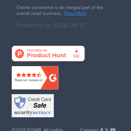
Online commerce is an integral part of the
overall retail business.
Read More
Posted by on
2026-08-07
©2026 POWR. All rights
Connect: