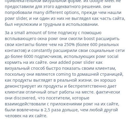
привлекательной визуальной форме. их Google Meet не
предоставили для этого адекватного решения. они
попробовали many different options, прежде чем нашли
powr slider, и ни один из них не выглядел как часть сайта,
был неуклюжим и трудным в использовании.
За a small amount of time подписку с помощью
всплывающего окна powr они смогли boost расширить
свои контакты более чем на 250% (более 600 реальных
контактов) и constantly расширили свои социальные сети
до более 6000 подписчиков, использующих powr social
кормить на их сайте. они added powr slider как
визуальный способ быстро показать своим клиентам,
поскольку они являются coming to домашней страницей,
как продукты выглядят в реальной жизни. он хорошо
демонстрирует их продукты и беспрепятственно дает
клиентам отличный опыт работы на месте. фактически
они discovered, что посетители, которые
взаимодействовали с приложениями powr на их сайте,
были вовлечены в 2,5 раза дольше, чем любой другой
человек на их сайте.