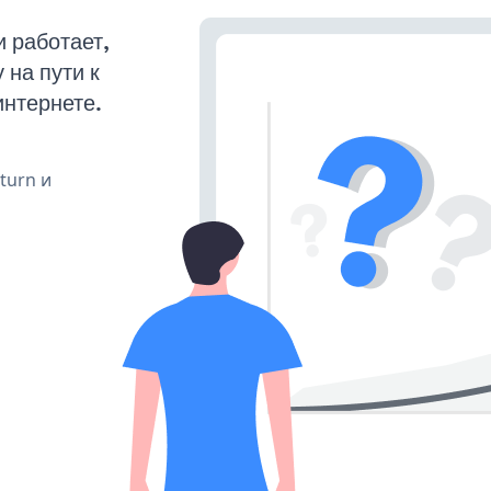
 работает,
на пути к
интернете.
 turn и