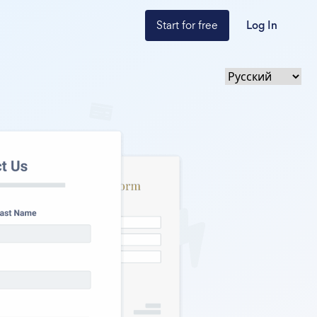
Start for free
Log In