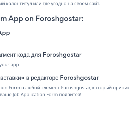
ий колонтитул или где угодно на своем сайт.
rm App on Foroshgostar:
 App
гмент кода для Foroshgostar
 your app
 вставки» в редакторе Foroshgostar
ion Form в любой элемент Foroshgostar, который приним
аше Job Application Form появится!