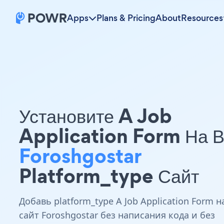
Apps
Plans & Pricing
About
Resources
Установите A Job
Application Form На 
Foroshgostar
Platform_type Сайт
Добавь platform_type A Job Application Form н
сайт Foroshgostar без написания кода и без