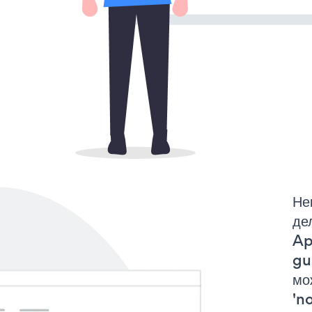
Не
де
Ap
gu
мо
'no