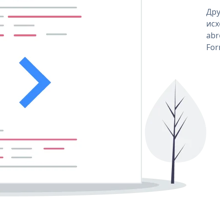
Дру
исх
abr
For