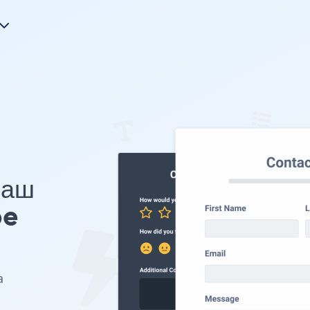
Ваш
pe
а