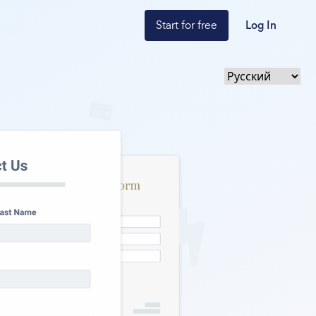
Start for free
Log In