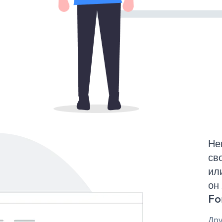
Не
св
ил
он
Fo
Дру