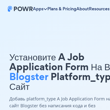
Apps
Plans & Pricing
About
Resources
Установите A Job
Application Form На 
Blogster
Platform_ty
Сайт
Добавь platform_type A Job Application Form н
сайт Blogster без написания кода и без