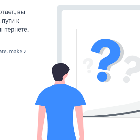
тает, вы
пути к
интернете.
ate, make и