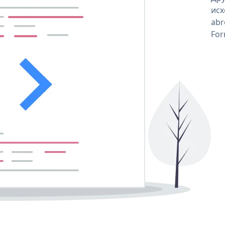
исх
abr
For