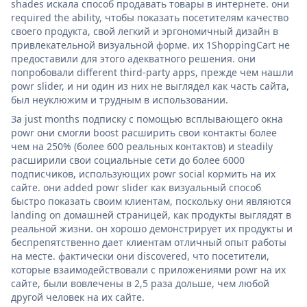
shades искала способ продавать товары в интернете. они
required the ability, чтобы показать посетителям качество
своего продукта, свой легкий и эргономичный дизайн в
привлекательной визуальной форме. их 1ShoppingCart не
предоставили для этого адекватного решения. они
попробовали different third-party apps, прежде чем нашли
powr slider, и ни один из них не выглядел как часть сайта,
был неуклюжим и трудным в использовании.
За just months подписку с помощью всплывающего окна
powr они смогли boost расширить свои контакты более
чем на 250% (более 600 реальных контактов) и steadily
расширили свои социальные сети до более 6000
подписчиков, использующих powr social кормить на их
сайте. они added powr slider как визуальный способ
быстро показать своим клиентам, поскольку они являются
landing on домашней страницей, как продукты выглядят в
реальной жизни. он хорошо демонстрирует их продукты и
беспрепятственно дает клиентам отличный опыт работы
на месте. фактически они discovered, что посетители,
которые взаимодействовали с приложениями powr на их
сайте, были вовлечены в 2,5 раза дольше, чем любой
другой человек на их сайте.