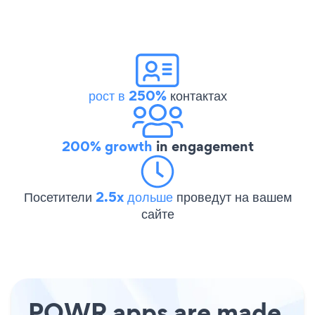
рост в 250%
контактах
200% growth
in engagement
Посетители
2.5x дольше
проведут на вашем
сайте
POWR apps are made