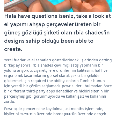
Hala have questions iseniz, take a look at
el yapımı ahşap çerçeveler üreten bir
güneş gözlüğü şirketi olan rbia shades'in
designs sahip olduğu been able to
create.
Yerel fuarlar ve el sanatları gösterilerindeki işlerinden getting
birkaç ay sonra, rbia shades çevrimiçi satış yapmanın bir
yolunu arıyordu. ziyaretçilere ürünlerinin kalitesini, hafif ve
ergonomik tasarımlarını görsel olarak çekici bir şekilde
göstermek için required the ability. onların Tumblr bunun
için yeterli bir çözüm sağlamadı. powr slider'ı bulmadan önce
bir different third-party apps denediler ve hiçbiri sitenin bir
parçasıymış gibi görünmüyordu ve kullanışsız ve kullanımı
zordu.
Powr açılır penceresine kaydolma just months işleminde,
kişilerini %250'nin üzerinde boost (600'ün üzerinde gerçek