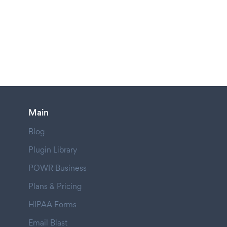
Main
Blog
Plugin Library
POWR Business
Plans & Pricing
HIPAA Forms
Email Blast