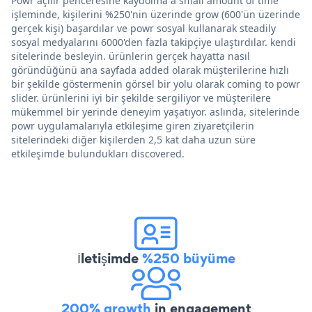
Powr açılır penceresine kaydolma a small amount of time
işleminde, kişilerini %250'nin üzerinde grow (600'ün üzerinde
gerçek kişi) başardılar ve powr sosyal kullanarak steadily
sosyal medyalarını 6000'den fazla takipçiye ulaştırdılar. kendi
sitelerinde besleyin. ürünlerin gerçek hayatta nasıl
göründüğünü ana sayfada added olarak müşterilerine hızlı
bir şekilde göstermenin görsel bir yolu olarak coming to powr
slider. ürünlerini iyi bir şekilde sergiliyor ve müşterilere
mükemmel bir yerinde deneyim yaşatıyor. aslında, sitelerinde
powr uygulamalarıyla etkileşime giren ziyaretçilerin
sitelerindeki diğer kişilerden 2,5 kat daha uzun süre
etkileşimde bulundukları discovered.
İletişimde
%250 büyüme
200% growth
in engagement