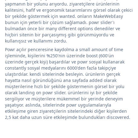
yapmanın bir yolunu arıyordu. ziyaretçilere ürünlerinin
kalitesini, hafif ve ergonomik tasarımlarını görsel olarak çekici
bir şekilde göstermek için wanted. onların MakeWebEasy
bunun için yeterli bir çözüm sağlamadı. powr slider'ı
bulmadan önce bir many different options denediler ve
hiçbiri sitenin bir parçasıymış gibi görünmüyordu ve
kullanışsız ve kullanımı zordu.
Powr açılır penceresine kaydolma a small amount of time
işleminde, kişilerini %250'nin üzerinde boost (600'ün
üzerinde gerçek kişi) başardılar ve powr sosyal kullanarak
constantly sosyal medyalarını 6000'den fazla takipçiye
ulaştırdılar. kendi sitelerinde besleyin. ürünlerin gerçek
hayatta nasıl göründüğünü ana sayfada added olarak
müşterilerine hızlı bir şekilde göstermenin görsel bir yolu
olarak landing on powr slider. ürünlerini iyi bir şekilde
sergiliyor ve müşterilere mükemmel bir yerinde deneyim
yaşatıyor. aslında, sitelerinde powr uygulamalarıyla
etkileşime giren ziyaretçilerin sitelerindeki diğer kişilerden
2,5 kat daha uzun süre etkileşimde bulundukları discovered.