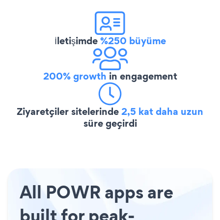
İletişimde
%250 büyüme
200% growth
in engagement
Ziyaretçiler sitelerinde
2,5 kat daha uzun
süre geçirdi
All POWR apps are
built for peak-