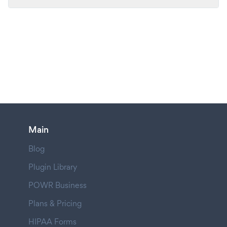
Main
Blog
Plugin Library
POWR Business
Plans & Pricing
HIPAA Forms