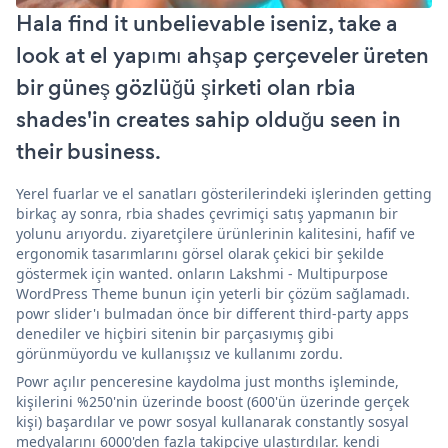
Hala find it unbelievable iseniz, take a
look at el yapımı ahşap çerçeveler üreten
bir güneş gözlüğü şirketi olan rbia
shades'in creates sahip olduğu seen in
their business.
Yerel fuarlar ve el sanatları gösterilerindeki işlerinden getting
birkaç ay sonra, rbia shades çevrimiçi satış yapmanın bir
yolunu arıyordu. ziyaretçilere ürünlerinin kalitesini, hafif ve
ergonomik tasarımlarını görsel olarak çekici bir şekilde
göstermek için wanted. onların Lakshmi - Multipurpose
WordPress Theme bunun için yeterli bir çözüm sağlamadı.
powr slider'ı bulmadan önce bir different third-party apps
denediler ve hiçbiri sitenin bir parçasıymış gibi
görünmüyordu ve kullanışsız ve kullanımı zordu.
Powr açılır penceresine kaydolma just months işleminde,
kişilerini %250'nin üzerinde boost (600'ün üzerinde gerçek
kişi) başardılar ve powr sosyal kullanarak constantly sosyal
medyalarını 6000'den fazla takipçiye ulaştırdılar. kendi