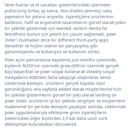
Yerel fuarlar ve el sanatları gösterilerindeki işlerinden
publicizing birkaç ay sonra, rbia shades çevrimiçi satış
yapmanın bir yolunu arıyordu. ziyaretçilere ürünlerinin
kalitesini, hafif ve ergonomik tasarımlarını görsel olarak çekici
bir şekilde göstermek için wanted. onların Hestia for
WordPress bunun için yeterli bir çözüm sağlamadı. powr
slider'ı bulmadan önce bir different third-party apps
denediler ve hiçbiri sitenin bir parçasıymış gibi
görünmüyordu ve kullanışsız ve kullanımı zordu.
Powr açılır penceresine kaydolma just months işleminde,
kişilerini %250'nin üzerinde grow (600'ün üzerinde gerçek
kişi) başardılar ve powr sosyal kullanarak steadily sosyal
medyalarını 6000'den fazla takipçiye ulaştırdılar. kendi
sitelerinde besleyin. ürünlerin gerçek hayatta nasıl
göründüğünü ana sayfada added olarak müşterilerine hızlı
bir şekilde göstermenin görsel bir yolu olarak landing on
powr slider. ürünlerini iyi bir şekilde sergiliyor ve müşterilere
mükemmel bir yerinde deneyim yaşatıyor. aslında, sitelerinde
powr uygulamalarıyla etkileşime giren ziyaretçilerin
sitelerindeki diğer kişilerden 2,5 kat daha uzun süre
etkileşimde bulundukları discovered.