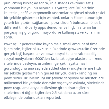
publicizing birkaç ay sonra, rbia shades çevrimiçi satış
yapmanın bir yolunu arıyordu. ziyaretçilere ürünlerinin
kalitesini, hafif ve ergonomik tasarımlarını görsel olarak çekici
bir şekilde göstermek için wanted. onların Elcom bunun için
yeterli bir çözüm sağlamadı. powr slider'ı bulmadan önce bir
different third-party apps denediler ve hiçbiri sitenin bir
parçasıymış gibi görünmüyordu ve kullanışsız ve kullanımı
zordu.
Powr açılır penceresine kaydolma a small amount of time
işleminde, kişilerini %250'nin üzerinde grow (600'ün üzerinde
gerçek kişi) başardılar ve powr sosyal kullanarak steadily
sosyal medyalarını 6000'den fazla takipçiye ulaştırdılar. kendi
sitelerinde besleyin. ürünlerin gerçek hayatta nasıl
göründüğünü ana sayfada added olarak müşterilerine hızlı
bir şekilde göstermenin görsel bir yolu olarak landing on
powr slider. ürünlerini iyi bir şekilde sergiliyor ve müşterilere
mükemmel bir yerinde deneyim yaşatıyor. aslında, sitelerinde
powr uygulamalarıyla etkileşime giren ziyaretçilerin
sitelerindeki diğer kişilerden 2,5 kat daha uzun süre
etkileşimde bulundukları reported.