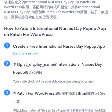
创建自定义的International Nurses Day Popup Patch For
WordPress应用，匹配网站的样式和颜色，并将International
Nurses Day Popup添加到Patch For WordPress页面，帖子，侧边
栏，页脚或您喜欢的任何位置现场。
How To Add a International Nurses Day Popup App
on Patch For WordPress:
Create a Free International Nurses Day Popup App
Start for free now
复制plat_display_name的International Nurses Day
Popup嵌入代码段
Your code block will be available once you create your app
在Patch For WordPress编辑器中添加到html或嵌入代码
元素
将以上International Nurses Day Popup片段粘贴到任何接受html或嵌