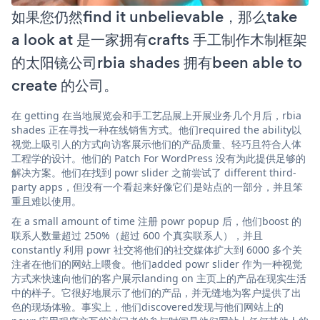
如果您仍然find it unbelievable，那么take
a look at 是一家拥有crafts 手工制作木制框架
的太阳镜公司rbia shades 拥有been able to
create 的公司。
在 getting 在当地展览会和手工艺品展上开展业务几个月后，rbia
shades 正在寻找一种在线销售方式。他们required the ability以
视觉上吸引人的方式向访客展示他们的产品质量、轻巧且符合人体
工程学的设计。他们的 Patch For WordPress 没有为此提供足够的
解决方案。他们在找到 powr slider 之前尝试了 different third-
party apps，但没有一个看起来好像它们是站点的一部分，并且笨
重且难以使用。
在 a small amount of time 注册 powr popup 后，他们boost 的
联系人数量超过 250%（超过 600 个真实联系人），并且
constantly 利用 powr 社交将他们的社交媒体扩大到 6000 多个关
注者在他们的网站上喂食。他们added powr slider 作为一种视觉
方式来快速向他们的客户展示landing on 主页上的产品在现实生活
中的样子。它很好地展示了他们的产品，并无缝地为客户提供了出
色的现场体验。事实上，他们discovered发现与他们网站上的