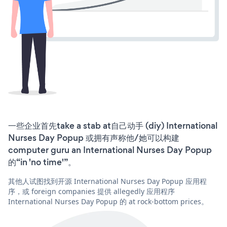
一些企业首先take a stab at自己动手 (diy) International
Nurses Day Popup 或拥有声称他/她可以构建
computer guru an International Nurses Day Popup
的“in 'no time'”。
其他人试图找到开源 International Nurses Day Popup 应用程
序，或 foreign companies 提供 allegedly 应用程序
International Nurses Day Popup 的 at rock-bottom prices。