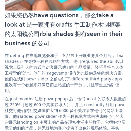
如果您仍然have questions，那么take a
look at 是一家拥有crafts 手工制作木制框架
的太阳镜公司rbia shades 拥有seen in their
business 的公司。
在 getting 在当地展览会和手工艺品展上开展业务几个月后，rbia
shades 正在寻找一种在线销售方式。他们required the ability以
视觉上吸引人的方式向访客展示他们的产品质量、轻巧且符合人体
工程学的设计。他们的 Pagevamp 没有为此提供足够的解决方案。
他们在找到 powr slider 之前尝试了 different third-party apps，
但没有一个看起来好像它们是站点的一部分，并且笨重且难以使
用。
在 just months 注册 powr popup 后，他们boost 的联系人数量超
过 250%（超过 600 个真实联系人），并且 constantly 利用 powr
社交将他们的社交媒体扩大到 6000 多个关注者在他们的网站上喂
食。他们added powr slider 作为一种视觉方式来快速向他们的客
户展示landing on 主页上的产品在现实生活中的样子。它很好地展
示了他们的产品，并无缝地为客户提供了出色的现场体验。事实