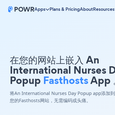
Apps
Plans & Pricing
About
Resources
在您的网站上嵌入 An
International Nurses 
Popup
Fasthosts
App
将An International Nurses Day Popup app添加到
您的Fasthosts网站，无需编码或头痛。