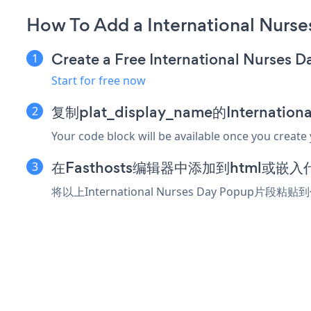
How To Add a International Nurse
Create a Free International Nurses 
Start for free now
复制plat_display_name的Internatio
Your code block will be available once you create
在Fasthosts编辑器中添加到html或嵌
将以上International Nurses Day Popup片