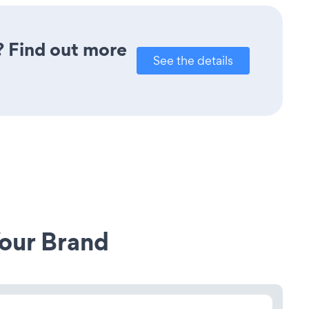
u? Find out more
See the details
our Brand