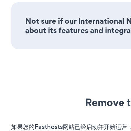
Not sure if our International
about its features and integra
Remove t
如果您的Fasthosts网站已经启动并开始运