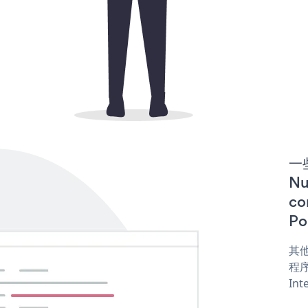
一些
N
co
Po
其他
程序
Int