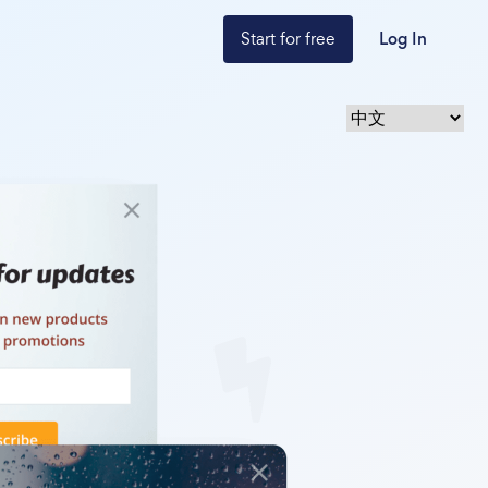
Start for free
Log In