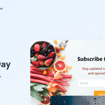
Day
 。