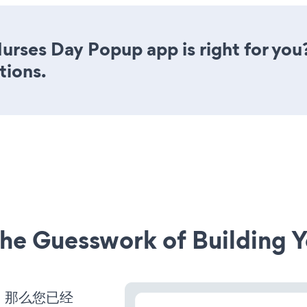
 Nurses Day Popup app is right for yo
tions.
he Guesswork of Building Y
营，那么您已经