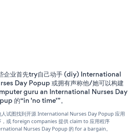
企业首先try自己动手 (diy) International
urses Day Popup 或拥有声称他/她可以构建
mputer guru an International Nurses Day
pup 的“in 'no time'”。
人试图找到开源 International Nurses Day Popup 应用
，或 foreign companies 提供 claim to 应用程序
ernational Nurses Day Popup 的 for a bargain。