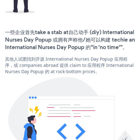
一些企业首先take a stab at自己动手 (diy) International
Nurses Day Popup 或拥有声称他/她可以构建 techie an
International Nurses Day Popup 的“in 'no time'”。
其他人试图找到开源 International Nurses Day Popup 应用程
序，或 companies abroad 提供 claim to 应用程序 International
Nurses Day Popup 的 at rock-bottom prices。